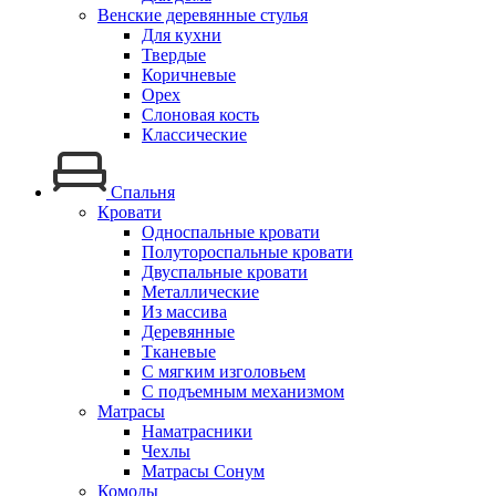
Венские деревянные стулья
Для кухни
Твердые
Коричневые
Орех
Слоновая кость
Классические
Спальня
Кровати
Односпальные кровати
Полутороспальные кровати
Двуспальные кровати
Металлические
Из массива
Деревянные
Тканевые
С мягким изголовьем
С подъемным механизмом
Матрасы
Наматрасники
Чехлы
Матрасы Сонум
Комоды