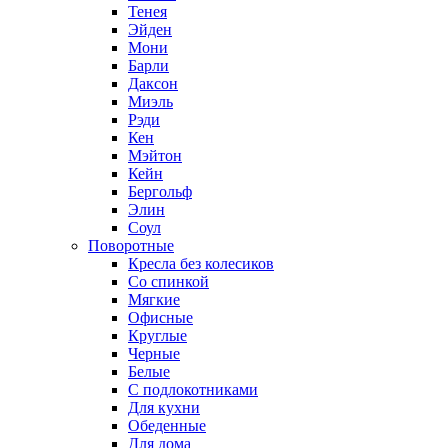
Тенея
Эйден
Мони
Барли
Даксон
Миэль
Рэди
Кен
Мэйтон
Кейн
Бергольф
Элин
Соул
Поворотные
Кресла без колесиков
Со спинкой
Мягкие
Офисные
Круглые
Черные
Белые
С подлокотниками
Для кухни
Обеденные
Для дома