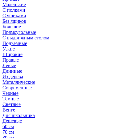
Маленькие
С полками
С ящиками
Без ящиков
Большие
Прямоугольные
С выдвижным столом
Подъемные
Узкие
Широкие
Правые
Левые
Длинные
Из дерева
Металлические
Современные
Черные
Темные
Светлые
Венге
Для школьника
Дешевые
60 см
70 см
80 см