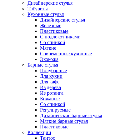
Дизайнерские стулья
Табуреты
Кухонные стулья
Дизайнерские стулья
Железные
Пластиковые
С подлокотниками
Со спинкой
Мягкие
Современные кухонные
Экокожа
Барные стулья
Полубарные
Для кухни
Для кафе
Из дерева
Из ротанга
Кожаные
Со спинкой
Регулируемые
Дизайнерские барные стулья
Мягкие барные стулья
Пластиковые
Коллекции
Тантос