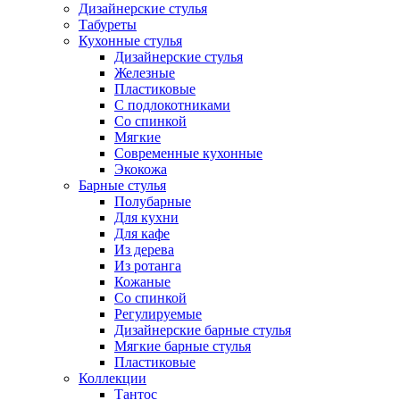
Дизайнерские стулья
Табуреты
Кухонные стулья
Дизайнерские стулья
Железные
Пластиковые
С подлокотниками
Со спинкой
Мягкие
Современные кухонные
Экокожа
Барные стулья
Полубарные
Для кухни
Для кафе
Из дерева
Из ротанга
Кожаные
Со спинкой
Регулируемые
Дизайнерские барные стулья
Мягкие барные стулья
Пластиковые
Коллекции
Тантос