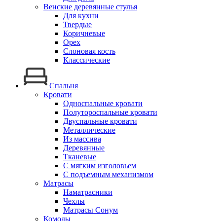
Венские деревянные стулья
Для кухни
Твердые
Коричневые
Орех
Слоновая кость
Классические
Спальня
Кровати
Односпальные кровати
Полутороспальные кровати
Двуспальные кровати
Металлические
Из массива
Деревянные
Тканевые
С мягким изголовьем
С подъемным механизмом
Матрасы
Наматрасники
Чехлы
Матрасы Сонум
Комоды