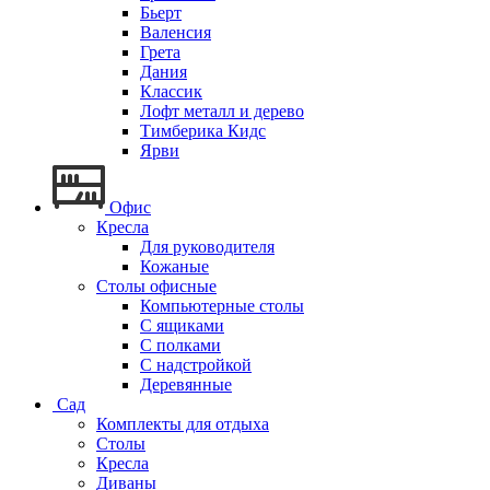
Бьерт
Валенсия
Грета
Дания
Классик
Лофт металл и дерево
Тимберика Кидс
Ярви
Офис
Кресла
Для руководителя
Кожаные
Столы офисные
Компьютерные столы
С ящиками
С полками
С надстройкой
Деревянные
Сад
Комплекты для отдыха
Столы
Кресла
Диваны