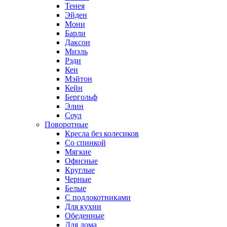
Тенея
Эйден
Мони
Барли
Даксон
Миэль
Рэди
Кен
Мэйтон
Кейн
Бергольф
Элин
Соул
Поворотные
Кресла без колесиков
Со спинкой
Мягкие
Офисные
Круглые
Черные
Белые
С подлокотниками
Для кухни
Обеденные
Для дома