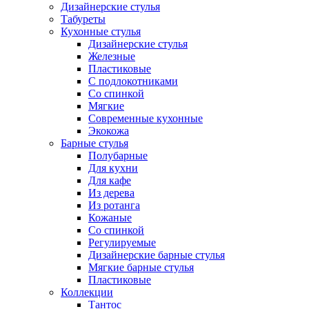
Дизайнерские стулья
Табуреты
Кухонные стулья
Дизайнерские стулья
Железные
Пластиковые
С подлокотниками
Со спинкой
Мягкие
Современные кухонные
Экокожа
Барные стулья
Полубарные
Для кухни
Для кафе
Из дерева
Из ротанга
Кожаные
Со спинкой
Регулируемые
Дизайнерские барные стулья
Мягкие барные стулья
Пластиковые
Коллекции
Тантос