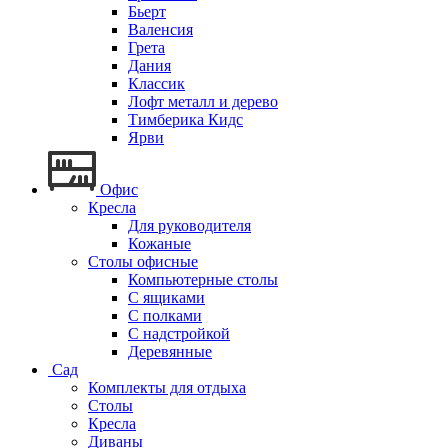
Бьерт
Валенсия
Грета
Дания
Классик
Лофт металл и дерево
Тимберика Кидс
Ярви
Офис
Кресла
Для руководителя
Кожаные
Столы офисные
Компьютерные столы
С ящиками
С полками
С надстройкой
Деревянные
Сад
Комплекты для отдыха
Столы
Кресла
Диваны