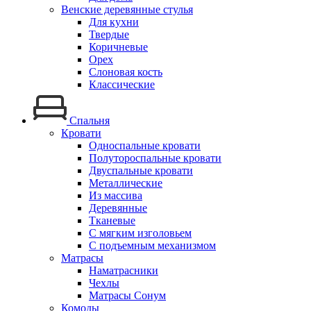
Венские деревянные стулья
Для кухни
Твердые
Коричневые
Орех
Слоновая кость
Классические
Спальня
Кровати
Односпальные кровати
Полутороспальные кровати
Двуспальные кровати
Металлические
Из массива
Деревянные
Тканевые
С мягким изголовьем
С подъемным механизмом
Матрасы
Наматрасники
Чехлы
Матрасы Сонум
Комоды