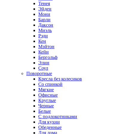
Тенея
Эйден
Мони
Барли
Даксон
Миэль
Рэди
Кен
Мэйтон
Кейн
Бергольф
Элин
Соул
Поворотные
Кресла без колесиков
Со спинкой
Мягкие
Офисные
Круглые
Черные
Белые
С подлокотниками
Для кухни
Обеденные
Для дома