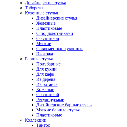
Дизайнерские стулья
Табуреты
Кухонные стулья
Дизайнерские стулья
Железные
Пластиковые
С подлокотниками
Со спинкой
Мягкие
Современные кухонные
Экокожа
Барные стулья
Полубарные
Для кухни
Для кафе
Из дерева
Из ротанга
Кожаные
Со спинкой
Регулируемые
Дизайнерские барные стулья
Мягкие барные стулья
Пластиковые
Коллекции
Тантос