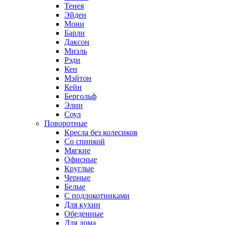
Тенея
Эйден
Мони
Барли
Даксон
Миэль
Рэди
Кен
Мэйтон
Кейн
Бергольф
Элин
Соул
Поворотные
Кресла без колесиков
Со спинкой
Мягкие
Офисные
Круглые
Черные
Белые
С подлокотниками
Для кухни
Обеденные
Для дома