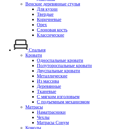
Венские деревянные стулья
Для кухни
Твердые
Коричневые
Орех
Слоновая кость
Классические
Спальня
Кровати
Односпальные кровати
Полутороспальные кровати
Двуспальные кровати
Металлические
Из массива
Деревянные
Тканевые
С мягким изголовьем
С подъемным механизмом
Матрасы
Наматрасники
Чехлы
Матрасы Сонум
Комоды