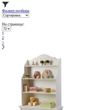
Фильтр подбора
На странице:
1
2
>