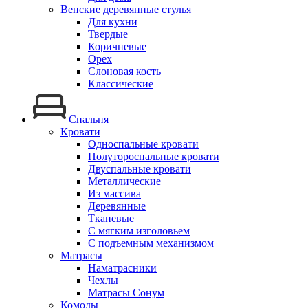
Венские деревянные стулья
Для кухни
Твердые
Коричневые
Орех
Слоновая кость
Классические
Спальня
Кровати
Односпальные кровати
Полутороспальные кровати
Двуспальные кровати
Металлические
Из массива
Деревянные
Тканевые
С мягким изголовьем
С подъемным механизмом
Матрасы
Наматрасники
Чехлы
Матрасы Сонум
Комоды