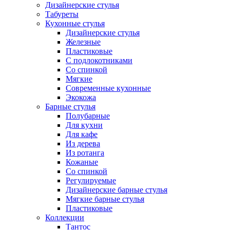
Дизайнерские стулья
Табуреты
Кухонные стулья
Дизайнерские стулья
Железные
Пластиковые
С подлокотниками
Со спинкой
Мягкие
Современные кухонные
Экокожа
Барные стулья
Полубарные
Для кухни
Для кафе
Из дерева
Из ротанга
Кожаные
Со спинкой
Регулируемые
Дизайнерские барные стулья
Мягкие барные стулья
Пластиковые
Коллекции
Тантос