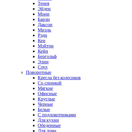
Тенея
Эйден
Мони
Барли
Даксон
Миэль
Рэди
Кен
Мэйтон
Кейн
Бергольф
Элин
Соул
Поворотные
Кресла без колесиков
Со спинкой
Мягкие
Офисные
Круглые
Черные
Белые
С подлокотниками
Для кухни
Обеденные
Для дома