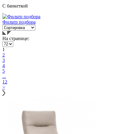
С банкеткой
Фильтр подбора
На странице:
1
2
3
4
5
...
12
>